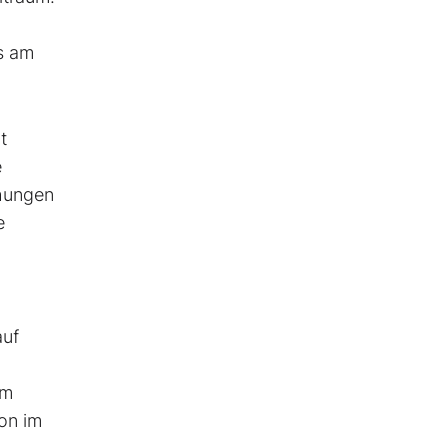
ls am
t
e
hungen
e
auf
em
on im