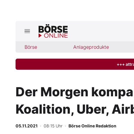
Jetzt a
ktuelle Ausgabe BÖRSE ONLINE lese
Börse
Börse
Anlageprodukte
News
+++ attr
Anlageprodukte
Der Morgen kompak
Finanz-Check
Koalition, Uber, Ai
Abo & Shop
BO-Musterdepots
05.11.2021
· 08:15 Uhr
·
Börse Online Redaktion