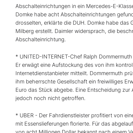
Abschalteinrichtungen in ein Mercedes-E-Klasse
Domke habe acht Abschalteinrichtungen gefunde
drosselten, erklärte die DUH. Domke habe das G
Milberg erstellt. Daimler widersprach, die besc
Abschalteinrichtung.
* UNITED-INTERNET-Chef Ralph Dommermuth de
Er erwägt eine Aufstockung des von ihm kontroll
Internetdienstanbieter mitteilt. Dommermuth prü
ihm beherrschte Gesellschaft ein freiwilliges Er
Euro das Stück abgebe. Eine Entscheidung zu
jedoch noch nicht getroffen.
* UBER - Der Fahrdienstleister profitiert von e
mit Essenslieferungen florierte. Für das abgel
von acht Millionen Dollar bekannt nach einem Ve