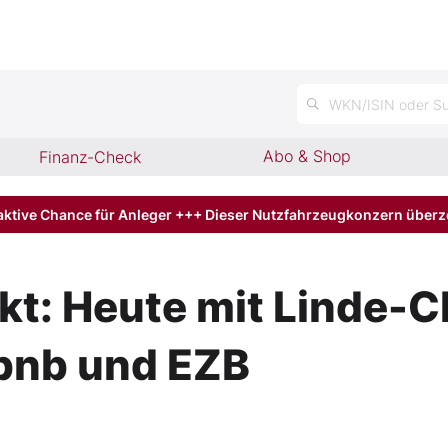
n
WKN/ISIN oder Su
Abo & Shop
Finanz-Check
aktive Chance für Anleger +++ Dieser Nutzfahrzeugkonzern über
t: Heute mit Linde-C
rbnb und EZB