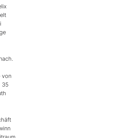
lix
elt
i
ige
nach.
e von
u 35
uth
chäft
ewinn
itraum.