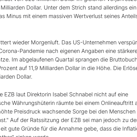
illiarden Dollar. Unter dem Strich stand allerdings ein
 das Minus mit einem massiven Wertverlust seines Antei
ittert wieder Morgenluft. Das US-Unternehmen verspür
er Corona-Pandemie nach eigenen Angaben eine stärker
ze. Im abgelaufenen Quartal sprangen die Bruttobuc
zent auf 11,9 Milliarden Dollar in die Höhe. Die Erlös
arden Dollar.
e EZB laut Direktorin Isabel Schnabel nicht auf eine
he Währungshüterin räumte bei einem Onlineauftritt 
erhöhte Preisdruck wachsende Sorge bei den Menschen
st." Auf der Ratssitzung der EZB sei man jedoch zu d
it gute Gründe für die Annahme gebe, dass die Inflati