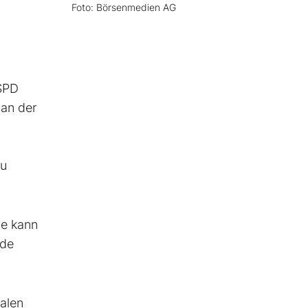
Foto: Börsenmedien AG
SPD
 an der
zu
ie kann
rde
alen