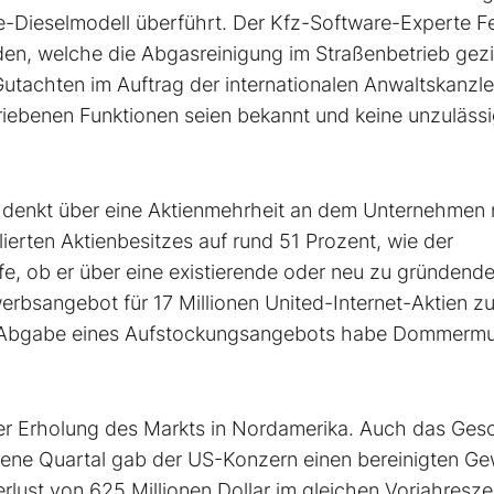
-Dieselmodell überführt. Der Kfz-Software-Experte Fe
n, welche die Abgasreinigung im Straßenbetrieb gezi
utachten im Auftrag der internationalen Anwaltskanzle
hriebenen Funktionen seien bekannt und keine unzuläss
nkt über eine Aktienmehrheit an dem Unternehmen 
ierten Aktienbesitzes auf rund 51 Prozent, wie der
fe, ob er über eine existierende oder neu zu gründend
werbsangebot für 17 Millionen United-Internet-Aktien z
r Abgabe eines Aufstockungsangebots habe Dommerm
iner Erholung des Markts in Nordamerika. Auch das Ges
aufene Quartal gab der US-Konzern einen bereinigten G
rlust von 625 Millionen Dollar im gleichen Vorjahresze