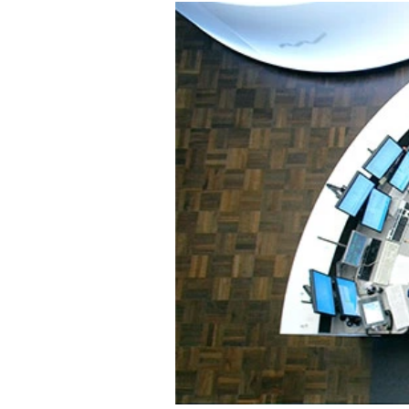
Experten
Mein B:O
Mein Konto
Folgen Sie uns
Kontakt