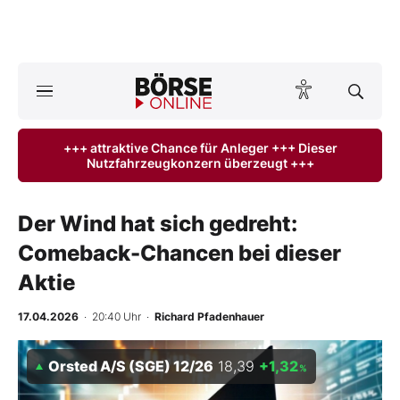
Börse
News
+++ attraktive Chance für Anleger +++ Dieser
Nutzfahrzeugkonzern überzeugt +++
Anlageprodukte
Finanz-Check
Der Wind hat sich gedreht:
Comeback-Chancen bei dieser
Abo & Shop
Aktie
BO-Musterdepots
17.04.2026
· 20:40 Uhr
·
Richard Pfadenhauer
Experten
Orsted A/S (SGE) 12/26
18,39
+1,32
%
Mein B:O