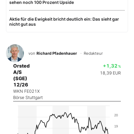
sehen noch 100 Prozent Upside
Aktie für die Ewigkeit bricht deutlich ein: Das sieht gar
nicht gut aus
von
Richard Pfadenhauer
· Redakteur
Orsted
+1,32
%
A/S
18,39
EUR
(SGE)
12/26
WKN FE021X
Börse Stuttgart
20
19