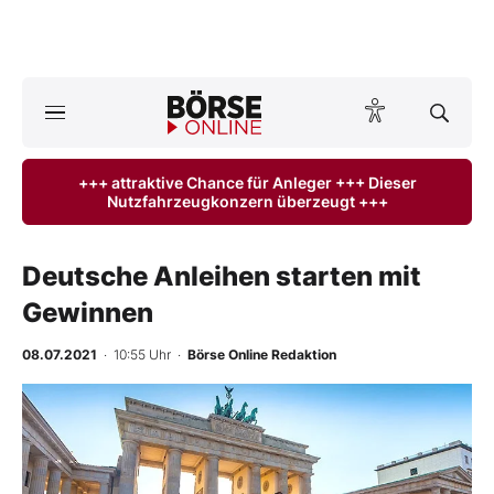
A
ktuelle Ausgabe BÖRSE ONLINE lesen
Börse
+++ attraktive Chance für Anleger +++ Dieser
Nutzfahrzeugkonzern überzeugt +++
News
Anlageprodukte
Deutsche Anleihen starten mit
Gewinnen
Finanz-Check
08.07.2021
· 10:55 Uhr
·
Börse Online Redaktion
Abo & Shop
BO-Musterdepots
Experten