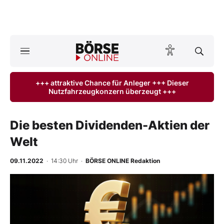
Börse
News
+++ attraktive Chance für Anleger +++ Dieser
Nutzfahrzeugkonzern überzeugt +++
Anlageprodukte
Finanz-Check
Die besten Dividenden-Aktien der
Welt
Abo & Shop
09.11.2022
· 14:30 Uhr
·
BÖRSE ONLINE Redaktion
BO-Musterdepots
Experten
Mein B:O