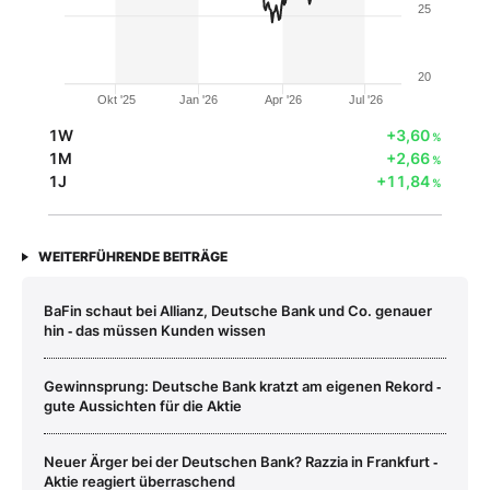
25
20
Okt '25
Jan '26
Apr '26
Jul '26
1W
+3,60
%
1M
+2,66
%
1J
+11,84
%
WEITERFÜHRENDE BEITRÄGE
BaFin schaut bei Allianz, Deutsche Bank und Co. genauer
hin ‑ das müssen Kunden wissen
Gewinnsprung: Deutsche Bank kratzt am eigenen Rekord ‑
gute Aussichten für die Aktie
Neuer Ärger bei der Deutschen Bank? Razzia in Frankfurt ‑
Aktie reagiert überraschend