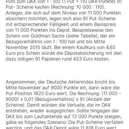
Puts zum DAX von 1 : 100 (1 Put = 110 DAX-Punkte) 91
Put- Scheine kaufen (Rechnung: 10 000 : 110).
Anleger, die sich auf dem Niveau von 11 000 Punkten
absichern möchten, legen sich also 91 Put-Scheine
mit entsprechender Fälligkeit und einem Basispreis
von 11 000 Punkten ins Depot. Beispielsweise den
Schein von Goldman Sachs (siehe Tabelle), der ein
Bezugsverhältnis von 1 : 100 hat und bis Mitte
November 2015 läuft. Bei einem Kaufkurs von 4,65
Euro pro Schein würde die Depotabsicherung mit den
dazu nötigen 91 Papieren rund 423 Euro kosten.
Angenommen, der Deutsche Aktienindex bricht bis
Mitte November auf 9000 Punkte ein, dann wäre die
Put-Position 1820 Euro wert. Die Rechnung: (11 000 -
9000) x 0,01 (Bezugsverhältnis) x 91 (Anzahl der
Scheine). Damit würden die Verluste, die im DAX
entstehen, wieder ausgeglichen. Sollte hingegen der
DAX bis zum Laufzeitende auf 13 000 Punkte steigen,
gäbe es folgendes Szenario: Die Put-Scheine verfallen
wertlos, und das DAX-Depot wäre 11 818 Euro wert.