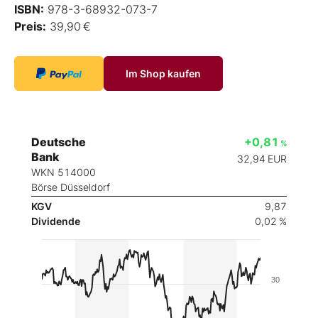
ISBN:
978-3-68932-073-7
Preis:
39,90 €
Im Shop kaufen
Deutsche
+0,81
%
Bank
32,94
EUR
WKN 514000
Börse Düsseldorf
KGV
9,87
Dividende
0,02 %
30