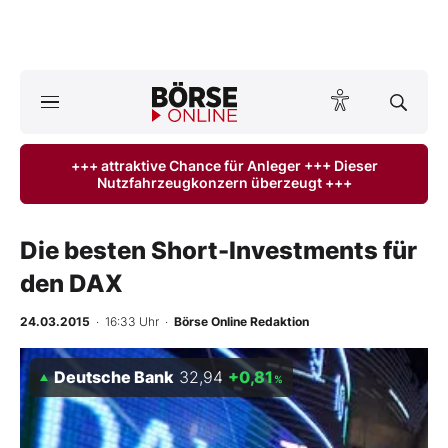
A
ktuelle Ausgabe BÖRSE ONLINE lesen
Börse
+++ attraktive Chance für Anleger +++ Dieser
Nutzfahrzeugkonzern überzeugt +++
News
Anlageprodukte
Die besten Short-Investments für
den DAX
Finanz-Check
24.03.2015
· 16:33 Uhr
·
Börse Online Redaktion
Abo & Shop
Deutsche Bank
32,94
+0,81
%
BO-Musterdepots
Experten