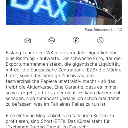
Mein B:O
Foto: Börsenmedien AG
Mein Konto
Folgen Sie uns
Bislang kennt der
DAX
in diesem Jahr eigentlich nur
eine Richtung - aufwärts. Der schwache Euro, der die
Exportunternehmen stärkt, die gigantische Liquidität,
Kontakt
mit der die Europäische Zentralbank (EZB) die Märkte
flutet, sowie das niedrige Zinsniveau, das
festverzinsliche Papiere unattraktiv macht - all das
treibt die Aktienkurse. Eine Garantie, dass es immer
so weitergeht, gibt es aber nicht. Es kann daher nicht
schaden, sich zumindest gedanklich schon mal damit
zu befassen, was im Fall eines Falles zu tun ist.
Eine einfache Möglichkeit, von fallenden Kursen zu
profitieren, sind Short-ETFs. Das Kürzel steht für
"Exchange Traded Funds", zu Deutsch: