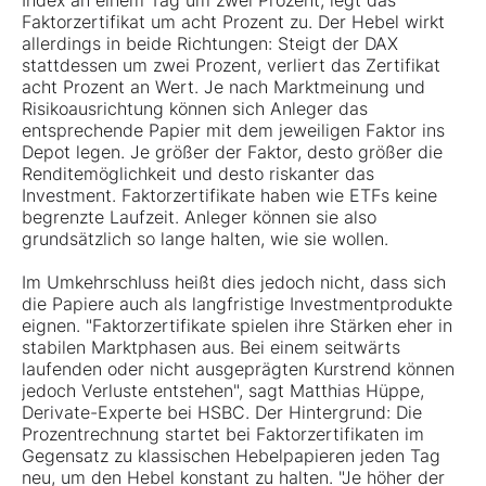
Index an einem Tag um zwei Prozent, legt das
Faktorzertifikat um acht Prozent zu. Der Hebel wirkt
allerdings in beide Richtungen: Steigt der DAX
stattdessen um zwei Prozent, verliert das Zertifikat
acht Prozent an Wert. Je nach Marktmeinung und
Risikoausrichtung können sich Anleger das
entsprechende Papier mit dem jeweiligen Faktor ins
Depot legen. Je größer der Faktor, desto größer die
Renditemöglichkeit und desto riskanter das
Investment. Faktorzertifikate haben wie ETFs keine
begrenzte Laufzeit. Anleger können sie also
grundsätzlich so lange halten, wie sie wollen.
Im Umkehrschluss heißt dies jedoch nicht, dass sich
die Papiere auch als langfristige Investmentprodukte
eignen. "Faktorzertifikate spielen ihre Stärken eher in
stabilen Marktphasen aus. Bei einem seitwärts
laufenden oder nicht ausgeprägten Kurstrend können
jedoch Verluste entstehen", sagt Matthias Hüppe,
Derivate-Experte bei HSBC. Der Hintergrund: Die
Prozentrechnung startet bei Faktorzertifikaten im
Gegensatz zu klassischen Hebelpapieren jeden Tag
neu, um den Hebel konstant zu halten. "Je höher der