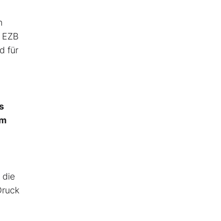
n
e EZB
d für
s
mm
 die
Druck