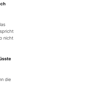
ich
das
spricht
o nicht
Müsste
nn die