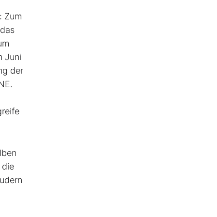
r: Zum
 das
 um
m Juni
ng der
INE.
reife
alben
 die
eudern