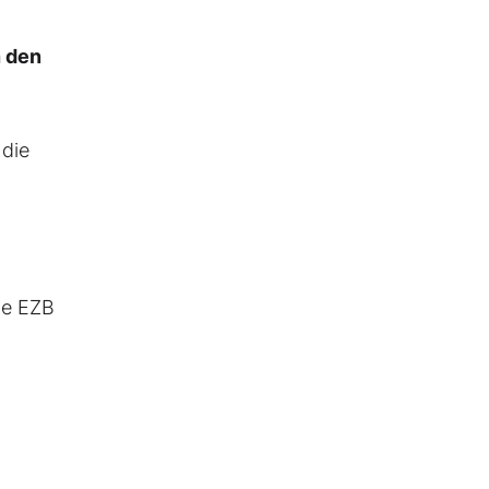
n den
 die
die EZB