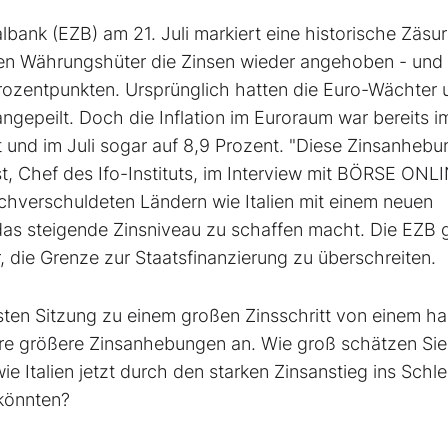
lbank (EZB) am 21. Juli markiert eine historische Zäsu
chen Währungshüter die Zinsen wieder angehoben - und
 Prozentpunkten. Ursprünglich hatten die Euro-Wächter
ngepeilt. Doch die Inflation im Euroraum war bereits i
 und im Juli sogar auf 8,9 Prozent. "Diese Zinsanhebu
t, Chef des Ifo-Instituts, im Interview mit BÖRSE ONL
 hochverschuldeten Ländern wie Italien mit einem neuen
das steigende Zinsniveau zu schaffen macht. Die EZB g
r, die Grenze zur Staatsfinanzierung zu überschreiten.
gsten Sitzung zu einem großen Zinsschritt von einem h
re größere Zinsanhebungen an. Wie groß schätzen Sie
 Italien jetzt durch den starken Zinsanstieg ins Schl
 könnten?