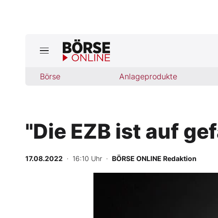
Jetzt a
ktuelle Ausgabe BÖRSE ONLINE lese
Börse
Börse
Anlageprodukte
News
"Die EZB ist auf g
Anlageprodukte
Finanz-Check
17.08.2022
· 16:10 Uhr
·
BÖRSE ONLINE Redaktion
Abo & Shop
BO-Musterdepots