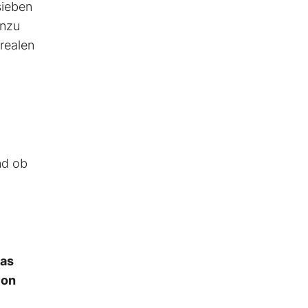
sieben
inzu
realen
nd ob
Das
von