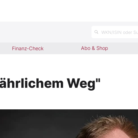
n
WKN/ISIN oder Su
Abo & Shop
Finanz-Check
efährlichem Weg"