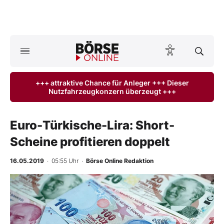
A
ktuelle Ausgabe BÖRSE ONLINE lesen
Börse
+++ attraktive Chance für Anleger +++ Dieser
Nutzfahrzeugkonzern überzeugt +++
News
Anlageprodukte
Euro-Türkische-Lira: Short-
Scheine profitieren doppelt
Finanz-Check
16.05.2019
· 05:55 Uhr
·
Börse Online Redaktion
Abo & Shop
BO-Musterdepots
Experten