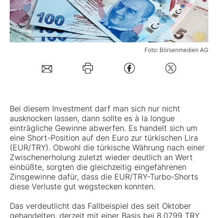
Mein B:O
Foto: Börsenmedien AG
Mein Konto
Folgen Sie uns
Bei diesem Investment darf man sich nur nicht
Kontakt
ausknocken lassen, dann sollte es à la longue
einträgliche Gewinne abwerfen. Es handelt sich um
eine Short-Position auf den Euro zur türkischen Lira
(EUR/TRY). Obwohl die türkische Währung nach einer
Zwischenerholung zuletzt wieder deutlich an Wert
einbüßte, sorgten die gleichzeitig eingefahrenen
Zinsgewinne dafür, dass die EUR/TRY-Turbo-Shorts
diese Verluste gut wegstecken konnten.
Das verdeutlicht das Fallbeispiel des seit Oktober
gehandelten, derzeit mit einer Basis bei 8,0799 TRY