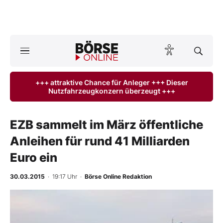
A
ktuelle Ausgabe BÖRSE ONLINE lesen
Börse
+++ attraktive Chance für Anleger +++ Dieser
Nutzfahrzeugkonzern überzeugt +++
News
Anlageprodukte
EZB sammelt im März öffentliche
Anleihen für rund 41 Milliarden
Finanz-Check
Euro ein
Abo & Shop
30.03.2015
· 19:17 Uhr
·
Börse Online Redaktion
BO-Musterdepots
Experten