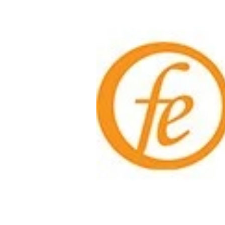
Experten
-
%
Mein B:O
Mein Konto
Folgen Sie uns
Kontakt