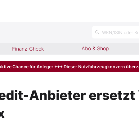
n
WKN/ISIN oder Su
Abo & Shop
Finanz-Check
aktive Chance für Anleger +++ Dieser Nutzfahrzeugkonzern über
redit-Anbieter erset
x