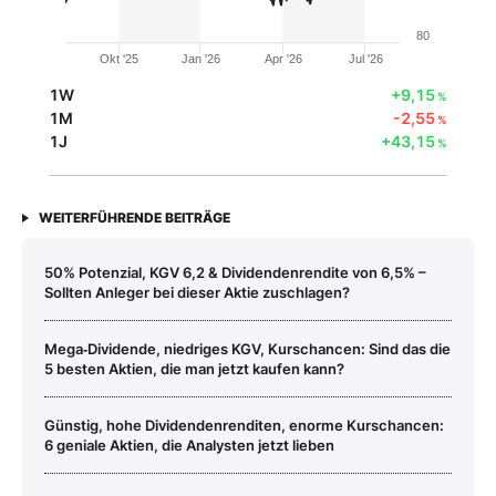
80
Okt '25
Jan '26
Apr '26
Jul '26
1W
+9,15
%
1M
-2,55
%
1J
+43,15
%
WEITERFÜHRENDE BEITRÄGE
50% Potenzial, KGV 6,2 & Dividendenrendite von 6,5% –
Sollten Anleger bei dieser Aktie zuschlagen?
Mega‑Dividende, niedriges KGV, Kurschancen: Sind das die
5 besten Aktien, die man jetzt kaufen kann?
Günstig, hohe Dividendenrenditen, enorme Kurschancen:
6 geniale Aktien, die Analysten jetzt lieben