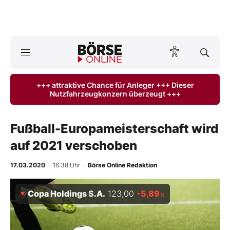
A
ktuelle Ausgabe BÖRSE ONLINE lesen
Börse
+++ attraktive Chance für Anleger +++ Dieser
Nutzfahrzeugkonzern überzeugt +++
News
Anlageprodukte
Fußball-Europameisterschaft wird
auf 2021 verschoben
Finanz-Check
17.03.2020
· 16:38 Uhr
·
Börse Online Redaktion
Abo & Shop
Copa Holdings S.A.
123,00
-5,89
%
BO-Musterdepots
Experten