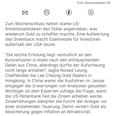
Foto: Börsenmedien AG
Mein B:O
Zum Wochenschluss hatten starke US-
Mein Konto
Arbeitsmarktdaten den Dollar angetrieben, was
wiederum
Gold
zu schaffen machte. Eine Aufwertung
des Greenback macht Edelmetalle für Investoren
außerhalb der USA teurer.
Folgen Sie uns
"Die leichte Erholung liegt vermutlich an den
Kursverlusten in Asien nach den enttäuschenden
Kontakt
Daten aus China, allerdings dürfte der Aufschwung
nicht lange anhalten", sagte Ronald Leung,
Chefhändler bei Lee Cheong Gold Dealers in
Hongkong. In China waren die Ausfuhren im Januar
entgegen der Erwartungen von Analysten gesunken.
Wichtiger ist dem Experten zufolge die Frage, wann
die US-Notenbank Fed die Zinsen anheben werde.
Zinserhöhungen dämpfen die Furcht der Anleger vor
einer anziehenden Teuerung. Damit verliert Gold als
Absicherung gegen Inflation an Attraktivität.