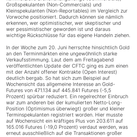
Großspekulanten (Non-Commercials) und
Kleinspekulanten (Non-Reportables) im Vergleich zur
Vorwoche positioniert. Dadurch können sie nämlich
erkennen, wer optimistischer, wer skeptischer und
wer pessimistischer geworden ist und daraus
wichtige Rückschlüsse für das eigene Handeln ziehen.
In der Woche zum 20. Juni herrschte hinsichtlich
Gold
an den Terminmärkten eine ungewöhnlich starke
Verkaufsstimmung. Laut dem am Freitagabend
veröffentlichten Update der CFTC ging es zum einen
mit der Anzahl offener Kontrakte (Open Interest)
deutlich bergab. So hat sich zum Beispiel auf
Wochensicht das allgemeine Interesse an Gold-
Futures von 471.134 auf 445.841 Futures (-5,5
Prozent) spürbar reduziert. Ein regelrechter Einbruch
war zum anderen bei der kumulierten Netto-Long-
Position (Optimismus überwiegt) großer und kleiner
Terminspekulanten registriert worden. Hier musste
auf Wochensicht ein kräftiges Plus von 203.611 auf
165.016 Futures (-19,0 Prozent) verdaut werden, was
erneut ausschließlich auf die Transaktionen großer