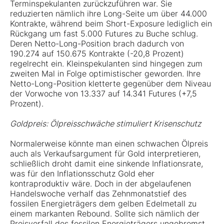
Terminspekulanten zurückzuführen war. Sie
reduzierten nämlich ihre Long-Seite um über 44.000
Kontrakte, während beim Short-Exposure lediglich ein
Rückgang um fast 5.000 Futures zu Buche schlug.
Deren Netto-Long-Position brach dadurch von
190.274 auf 150.675 Kontrakte (-20,8 Prozent)
regelrecht ein. Kleinspekulanten sind hingegen zum
zweiten Mal in Folge optimistischer geworden. Ihre
Netto-Long-Position kletterte gegenüber dem Niveau
der Vorwoche von 13.337 auf 14.341 Futures (+7,5
Prozent).
Goldpreis: Ölpreisschwäche stimuliert Krisenschutz
Normalerweise könnte man einen schwachen Ölpreis
auch als Verkaufsargument für Gold interpretieren,
schließlich droht damit eine sinkende Inflationsrate,
was für den Inflationsschutz Gold eher
kontraproduktiv wäre. Doch in der abgelaufenen
Handelswoche verhalf das Zehnmonatstief des
fossilen Energieträgers dem gelben Edelmetall zu
einem markanten Rebound. Sollte sich nämlich der
Preisverfall des fossilen Energieträgers ungebremst