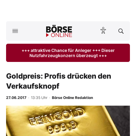
A
ktuelle Ausgabe BÖRSE ONLINE lesen
Börse
+++ attraktive Chance für Anleger +++ Dieser
Nutzfahrzeugkonzern überzeugt +++
News
Anlageprodukte
Goldpreis: Profis drücken den
Verkaufsknopf
Finanz-Check
27.06.2017
· 13:35 Uhr
·
Börse Online Redaktion
Abo & Shop
BO-Musterdepots
Experten