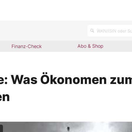
n
WKN/ISIN oder Su
Abo & Shop
Finanz-Check
e: Was Ökonomen zum
en