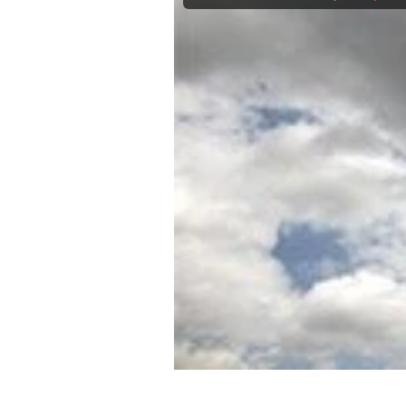
Experten
Mein B:O
Mein Konto
Folgen Sie uns
Kontakt