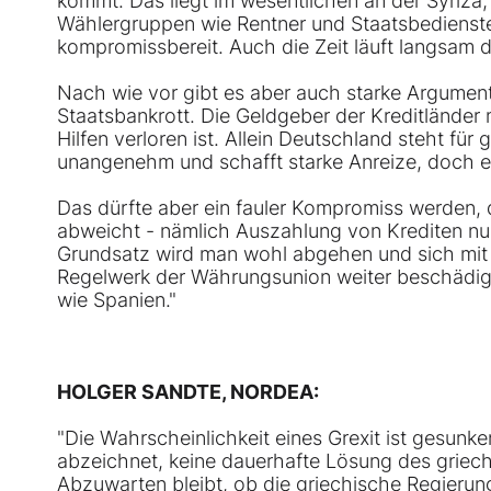
kommt. Das liegt im wesentlichen an der Syriza, d
Wählergruppen wie Rentner und Staatsbedienstete
kompromissbereit. Auch die Zeit läuft langsam 
Nach wie vor gibt es aber auch starke Argument
Staatsbankrott. Die Geldgeber der Kreditländer 
Hilfen verloren ist. Allein Deutschland steht für
unangenehm und schafft starke Anreize, doch 
Das dürfte aber ein fauler Kompromiss werden,
abweicht - nämlich Auszahlung von Krediten n
Grundsatz wird man wohl abgehen und sich mit
Regelwerk der Währungsunion weiter beschädige
wie Spanien."
HOLGER SANDTE, NORDEA:
"Die Wahrscheinlichkeit eines Grexit ist gesunken
abzeichnet, keine dauerhafte Lösung des griec
Abzuwarten bleibt, ob die griechische Regieru