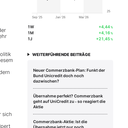
25
Sep '25
Jan '26
Mai '26
1W
+4,44
%
der
1M
+4,16
%
ehr
1J
+21,45
%
litik
WEITERFÜHRENDE BEITRÄGE
diesem
Neuer Commerzbank‑Plan: Funkt der
dern
Bund Unicredit doch noch
dazwischen?
Übernahme perfekt? Commerzbank
geht auf UniCredit zu ‑ so reagiert die
Aktie
r sich
Commerzbank‑Aktie: Ist die
lpert
Übernahme jetzt nur noch