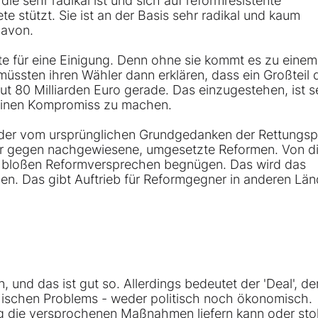
ie sehr radikal ist und sich auf reformresistente
 stützt. Sie ist an der Basis sehr radikal und kaum
davon.
e für eine Einigung. Denn ohne sie kommt es zu einem
müssten ihren Wähler dann erklären, dass ein Großteil 
 gut 80 Milliarden Euro gerade. Das einzugestehen, ist s
einen Kompromiss zu machen.
 der vom ursprünglichen Grundgedanken der Rettungspo
ur gegen nachgewiesene, umgesetzte Reformen. Von 
 bloßen Reformversprechen begnügen. Das wird das
n. Das gibt Auftrieb für Reformgegner in anderen Län
, und das ist gut so. Allerdings bedeutet der 'Deal', de
hischen Problems - weder politisch noch ökonomisch.
ng die versprochenen Maßnahmen liefern kann oder sto