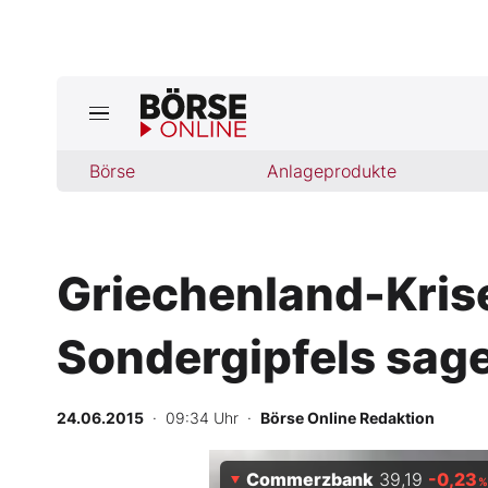
Jetzt a
ktuelle Ausgabe BÖRSE ONLINE lese
Börse
Börse
Anlageprodukte
News
Griechenland-Kris
Anlageprodukte
Sondergipfels sag
Finanz-Check
Abo & Shop
24.06.2015
· 09:34 Uhr
·
Börse Online Redaktion
BO-Musterdepots
Commerzbank
39,19
-0,23
%