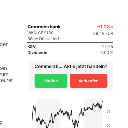
Commerzbank
-0,23
%
WKN CBK100
39,19
EUR
Börse Düsseldorf
rden
KGV
17,75
Dividende
0,03 %
Commerzbank
Aktie jetzt handeln?
ken
 zum
eurer.
Kaufen
Verkaufen
35
ng
30