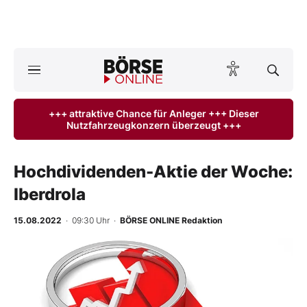
A
ktuelle Ausgabe BÖRSE ONLINE lesen
Börse
+++ attraktive Chance für Anleger +++ Dieser
Nutzfahrzeugkonzern überzeugt +++
News
Anlageprodukte
Hochdividenden-Aktie der Woche:
Iberdrola
Finanz-Check
15.08.2022
· 09:30 Uhr
·
BÖRSE ONLINE Redaktion
Abo & Shop
BO-Musterdepots
Experten