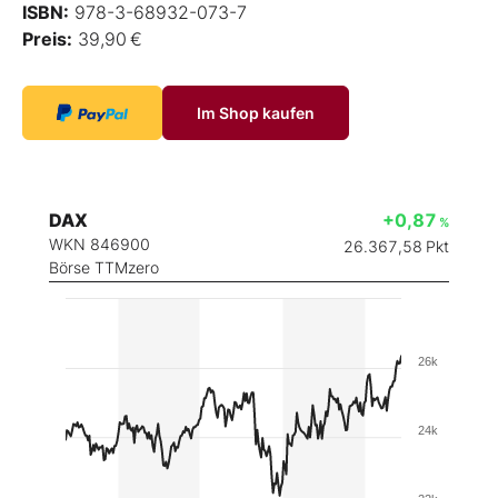
ISBN:
978-3-68932-073-7
Preis:
39,90 €
Im Shop kaufen
DAX
+0,87
%
WKN 846900
26.367,58
Pkt
Börse TTMzero
26k
24k