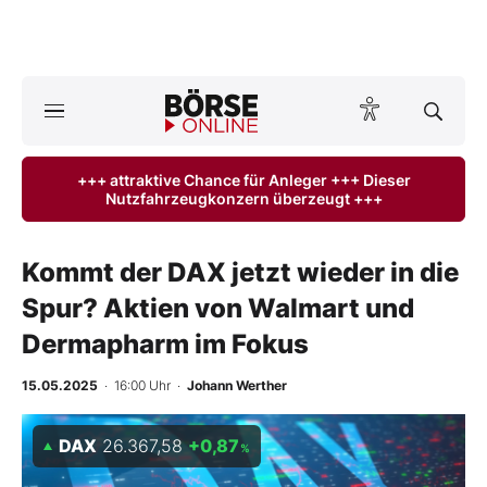
Börse
News
+++ attraktive Chance für Anleger +++ Dieser
Nutzfahrzeugkonzern überzeugt +++
Anlageprodukte
Finanz-Check
Kommt der DAX jetzt wieder in die
Spur? Aktien von Walmart und
Abo & Shop
Dermapharm im Fokus
BO-Musterdepots
15.05.2025
· 16:00 Uhr
·
Johann Werther
Experten
DAX
26.367,58
+0,87
%
Mein B:O