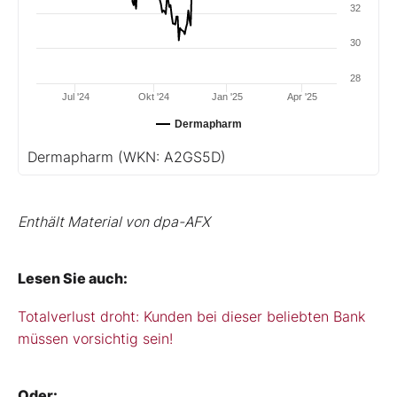
32
30
28
Jul '24
Okt '24
Jan '25
Apr '25
Dermapharm
Dermapharm
(WKN: A2GS5D)
Enthält Material von dpa-AFX
Lesen Sie auch:
Totalverlust droht: Kunden bei dieser beliebten Bank
müssen vorsichtig sein!
Oder: