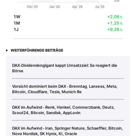
22k
Okt '25
Jan '26
Apr '26
Jul '26
1W
+2,06
%
1M
+1,25
%
1J
+9,26
%
WEITERFÜHRENDE BEITRÄGE
DAX‑Dividendengigant kappt Umsatzziel: So reagiert die
Börse
Vorsicht dominiert beim DAX ‑ Brenntag, Lanxess, Meta,
Bitcoin, Cloudflare, Tesla, Munich Re
DAX im Aufwind ‑ Renk, Henkel, Commerzbank, Deutz,
Scout24, Bitcoin, Sandisk, AppLovin
DAX im Aufwind ‑ Iran, Springer Nature, Schaeffler, Bitcoin,
Novo Nordisk, SK Hynix, KI, Oracle