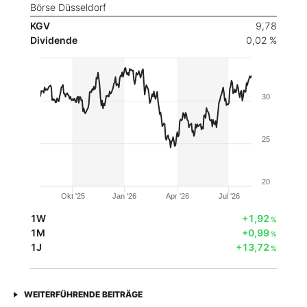
Börse Düsseldorf
KGV
9,78
Dividende
0,02 %
30
25
20
Okt '25
Jan '26
Apr '26
Jul '26
1W
+1,92
%
1M
+0,99
%
1J
+13,72
%
WEITERFÜHRENDE BEITRÄGE