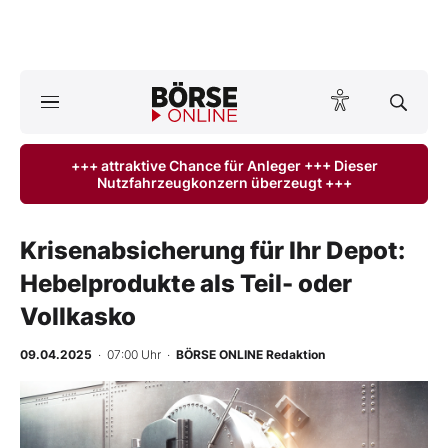
A
ktuelle Ausgabe BÖRSE ONLINE lesen
Börse
+++ attraktive Chance für Anleger +++ Dieser
Nutzfahrzeugkonzern überzeugt +++
News
Anlageprodukte
Krisenabsicherung für Ihr Depot:
Hebelprodukte als Teil- oder
Finanz-Check
Vollkasko
Abo & Shop
09.04.2025
· 07:00 Uhr
·
BÖRSE ONLINE Redaktion
BO-Musterdepots
Experten