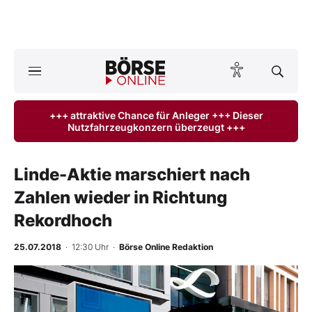
A
ktuelle Ausgabe BÖRSE ONLINE lesen
Börse
+++ attraktive Chance für Anleger +++ Dieser
Nutzfahrzeugkonzern überzeugt +++
News
Anlageprodukte
Linde-Aktie marschiert nach
Zahlen wieder in Richtung
Finanz-Check
Rekordhoch
Abo & Shop
25.07.2018
· 12:30 Uhr
·
Börse Online Redaktion
BO-Musterdepots
Experten