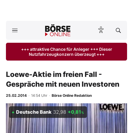
Börse
News
+++ attraktive Chance für Anleger +++ Dieser
Nutzfahrzeugkonzern überzeugt +++
Anlageprodukte
Finanz-Check
Loewe-Aktie im freien Fall -
Gespräche mit neuen Investoren
Abo & Shop
25.02.2014
· 14:54 Uhr
·
Börse Online Redaktion
BO-Musterdepots
Deutsche Bank
32,98
+0,81
%
Experten
Mein B:O