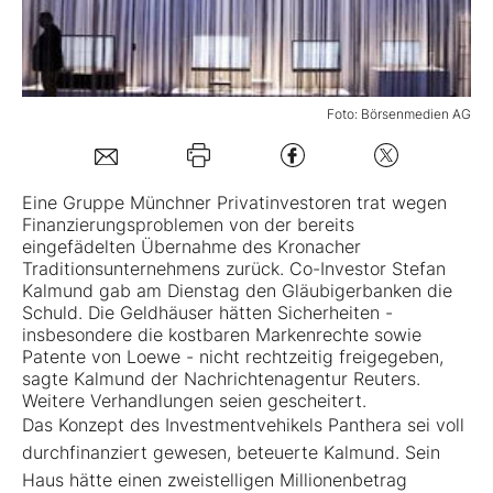
Mein Konto
Foto: Börsenmedien AG
Folgen Sie uns
Eine Gruppe Münchner Privatinvestoren trat wegen
Kontakt
Finanzierungsproblemen von der bereits
eingefädelten Übernahme des Kronacher
Traditionsunternehmens zurück. Co-Investor Stefan
Kalmund gab am Dienstag den Gläubigerbanken die
Schuld. Die Geldhäuser hätten Sicherheiten -
insbesondere die kostbaren Markenrechte sowie
Patente von Loewe - nicht rechtzeitig freigegeben,
sagte Kalmund der Nachrichtenagentur Reuters.
Weitere Verhandlungen seien gescheitert.
Das Konzept des Investmentvehikels Panthera sei voll
durchfinanziert gewesen, beteuerte Kalmund. Sein
Haus hätte einen zweistelligen Millionenbetrag