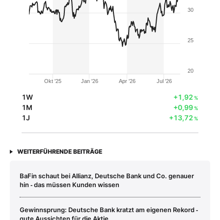
30
25
20
Okt '25
Jan '26
Apr '26
Jul '26
1W
+1,92
%
1M
+0,99
%
1J
+13,72
%
WEITERFÜHRENDE BEITRÄGE
BaFin schaut bei Allianz, Deutsche Bank und Co. genauer
hin ‑ das müssen Kunden wissen
Gewinnsprung: Deutsche Bank kratzt am eigenen Rekord ‑
gute Aussichten für die Aktie