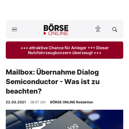
A
ktuelle Ausgabe BÖRSE ONLINE lesen
Börse
+++ attraktive Chance für Anleger +++ Dieser
Nutzfahrzeugkonzern überzeugt +++
News
Anlageprodukte
Mailbox: Übernahme Dialog
Semiconductor - Was ist zu
Finanz-Check
beachten?
Abo & Shop
22.03.2021
· 08:07 Uhr
·
BÖRSE ONLINE Redaktion
BO-Musterdepots
-
%
Experten