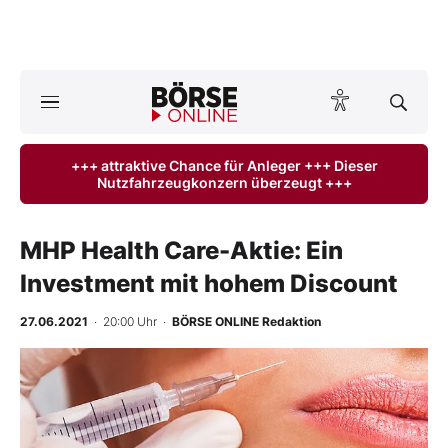
A
ktuelle Ausgabe BÖRSE ONLINE lesen
Börse
+++ attraktive Chance für Anleger +++ Dieser
Nutzfahrzeugkonzern überzeugt +++
News
Anlageprodukte
MHP Health Care-Aktie: Ein
Investment mit hohem Discount
Finanz-Check
27.06.2021
· 20:00 Uhr
·
BÖRSE ONLINE Redaktion
Abo & Shop
BO-Musterdepots
Experten