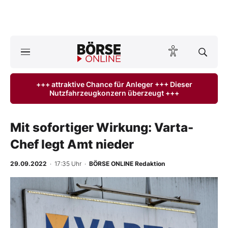
Börse
News
+++ attraktive Chance für Anleger +++ Dieser
Nutzfahrzeugkonzern überzeugt +++
Anlageprodukte
Finanz-Check
Mit sofortiger Wirkung: Varta-
Chef legt Amt nieder
Abo & Shop
29.09.2022
· 17:35 Uhr
·
BÖRSE ONLINE Redaktion
BO-Musterdepots
-
%
Experten
Mein B:O