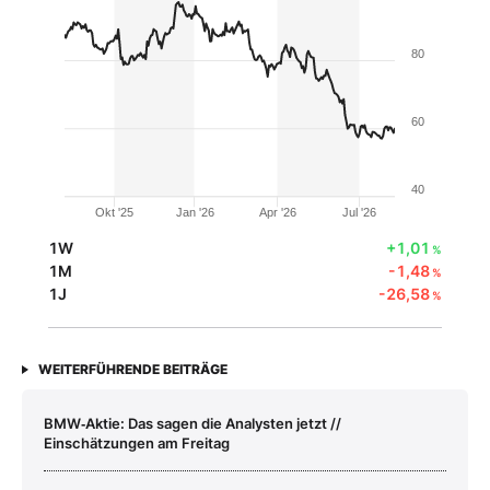
80
60
40
Okt '25
Jan '26
Apr '26
Jul '26
1W
+1,01
%
1M
-1,48
%
1J
-26,58
%
WEITERFÜHRENDE BEITRÄGE
BMW‑Aktie: Das sagen die Analysten jetzt //
Einschätzungen am Freitag