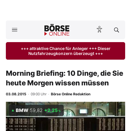
A
ktuelle Ausgabe BÖRSE ONLINE lesen
Börse
+++ attraktive Chance für Anleger +++ Dieser
Nutzfahrzeugkonzern überzeugt +++
News
Anlageprodukte
Morning Briefing: 10 Dinge, die Sie
heute Morgen wissen müssen
Finanz-Check
03.08.2015
· 09:00 Uhr
·
Börse Online Redaktion
Abo & Shop
BMW
59,82
+2,25
%
BO-Musterdepots
Experten