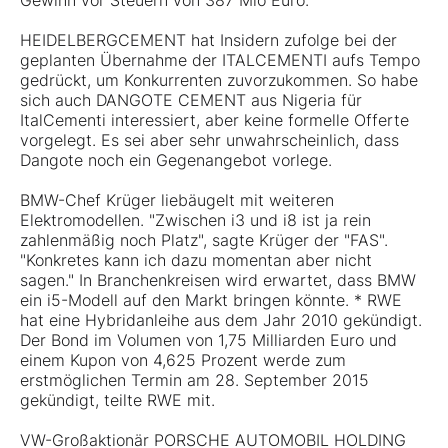
Gewinn vor Steuern von 387 Mio Euro.
HEIDELBERGCEMENT hat Insidern zufolge bei der
geplanten Übernahme der ITALCEMENTI aufs Tempo
gedrückt, um Konkurrenten zuvorzukommen. So habe
sich auch DANGOTE CEMENT aus Nigeria für
ItalCementi interessiert, aber keine formelle Offerte
vorgelegt. Es sei aber sehr unwahrscheinlich, dass
Dangote noch ein Gegenangebot vorlege.
BMW-Chef Krüger liebäugelt mit weiteren
Elektromodellen. "Zwischen i3 und i8 ist ja rein
zahlenmäßig noch Platz", sagte Krüger der "FAS".
"Konkretes kann ich dazu momentan aber nicht
sagen." In Branchenkreisen wird erwartet, dass BMW
ein i5-Modell auf den Markt bringen könnte. * RWE
hat eine Hybridanleihe aus dem Jahr 2010 gekündigt.
Der Bond im Volumen von 1,75 Milliarden Euro und
einem Kupon von 4,625 Prozent werde zum
erstmöglichen Termin am 28. September 2015
gekündigt, teilte RWE mit.
VW-Großaktionär PORSCHE AUTOMOBIL HOLDING