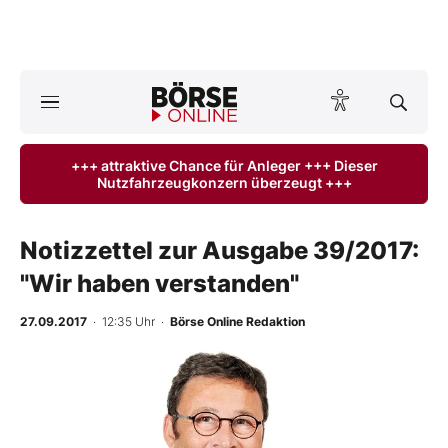
A
ktuelle Ausgabe BÖRSE ONLINE lesen
Börse
+++ attraktive Chance für Anleger +++ Dieser
Nutzfahrzeugkonzern überzeugt +++
News
Anlageprodukte
Notizzettel zur Ausgabe 39/2017:
"Wir haben verstanden"
Finanz-Check
27.09.2017
· 12:35 Uhr
·
Börse Online Redaktion
Abo & Shop
BO-Musterdepots
Experten