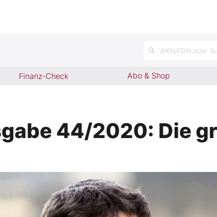
n
WKN/ISIN oder Su
Abo & Shop
Finanz-Check
usgabe 44/2020: Die g