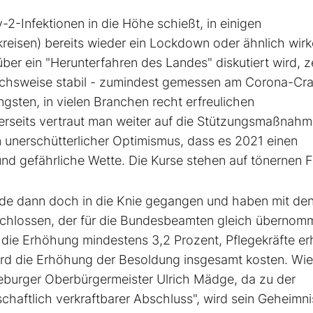
2-Infektionen in die Höhe schießt, in einigen
eisen) ­bereits wieder ein Lockdown oder ähnlich wir
r ein "Herunterfahren des Landes" diskutiert wird, z
eichsweise stabil - zumindest gemessen am Corona-Cr
ngsten, in vielen Branchen recht erfreulichen
erseits vertraut man weiter auf die Stützungsmaßnahm
unerschütterlicher Optimismus, dass es 2021 einen
und gefährliche Wette. Die Kurse stehen auf tönernen 
nde dann doch in die Knie gegangen und haben mit de
schlossen, der für die Bundesbeamten gleich übernom
 die Erhöhung mindestens 3,2 Prozent, Pflegekräfte er
wird die Erhöhung der Besoldung insgesamt kosten. Wie
neburger Oberbürgermeister Ulrich Mädge, da zu der
schaftlich verkraftbarer Abschluss", wird sein Geheimni