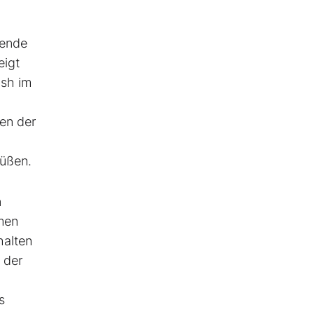
kende
eigt
ash im
en der
Füßen.
n
men
halten
 der
s