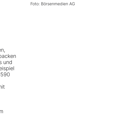
Foto: Börsenmedien AG
en,
npacken
s und
ispiel
 590
it
am