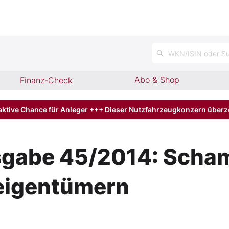
n
WKN/ISIN oder Su
Abo & Shop
Finanz-Check
aktive Chance für Anleger +++ Dieser Nutzfahrzeugkonzern über
sgabe 45/2014: Schaml
eigentümern