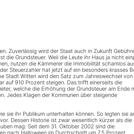
n. Zuverlässig wird der Staat auch in Zukunft Gebühr
t die Grundsteuer. Weil die Leute ihr Haus ja nicht ei
en, nutzen die Kämmerer die Immobilität schamlos au
er Steuerzahler hat jetzt auf ein besonders krasses Be
he Stadt Witten wird den Satz zum Jahreswechsel von
 auf 910 Prozent steigen. Das trifft einerseits die
ieter, welche die Erhöhung der Grundsteuer am Ende m
n. Jedes Klagen der Kommunen über steigende
ie sie ihr Publikum unterhalten können. So legten sie 
or. Dessen Historie ist zwar wesentlich kürzer als die
auben mag: Seit dem 31. Oktober 2002 sind die
en nach Halloween im Durchschnitt um 7,5 Prozent