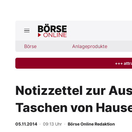
Jetzt a
ktuelle Ausgabe BÖRSE ONLINE lese
Börse
Börse
Anlageprodukte
News
+++ attr
Anlageprodukte
Notizzettel zur Au
Finanz-Check
Taschen von Haus
Abo & Shop
BO-Musterdepots
05.11.2014
· 09:13 Uhr
·
Börse Online Redaktion