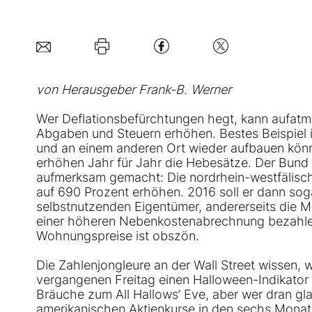
von Herausgeber Frank-B. Werner
Wer Deflationsbefürchtungen hegt, kann aufatme
Abgaben und Steuern erhöhen. Bestes Beispiel is
und an einem anderen Ort wieder aufbauen könn
erhöhen Jahr für Jahr die Hebesätze. Der Bund d
aufmerksam gemacht: Die nordrhein-westfälisc
auf 690 Prozent erhöhen. 2016 soll er dann sogar
selbstnutzenden Eigentümer, andererseits die M
einer höheren Nebenkostenabrechnung bezahle
Wohnungspreise ist obszön.
Die Zahlenjongleure an der Wall Street wissen, w
vergangenen Freitag einen Halloween-Indikator v
Bräuche zum All Hallows’ Eve, aber wer dran gl
amerikanischen Aktienkurse in den sechs Monat