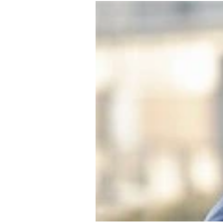
Experten
Mein B:O
Mein Konto
Folgen Sie uns
Kontakt