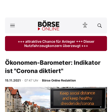
A
ktuelle Ausgabe BÖRSE ONLINE lesen
Börse
+++ attraktive Chance für Anleger +++ Dieser
Nutzfahrzeugkonzern überzeugt +++
News
Anlageprodukte
Ökonomen-Barometer: Indikator
ist "Corona diktiert"
Finanz-Check
15.11.2021
· 07:47 Uhr
·
Börse Online Redaktion
Abo & Shop
BO-Musterdepots
Experten