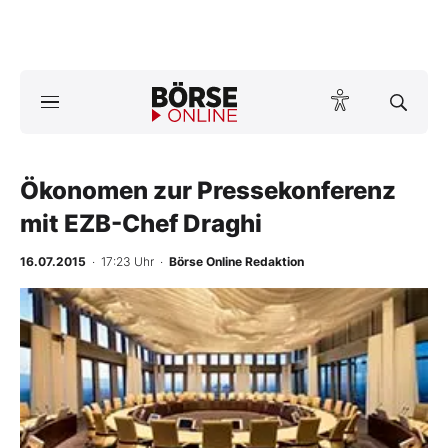
Börse
News
Ökonomen zur Pressekonferenz
Anlageprodukte
mit EZB-Chef Draghi
Finanz-Check
16.07.2015
· 17:23 Uhr
·
Börse Online Redaktion
Abo & Shop
BO-Musterdepots
Experten
Mein B:O