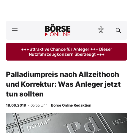
A
ktuelle Ausgabe BÖRSE ONLINE lesen
Börse
+++ attraktive Chance für Anleger +++ Dieser
Nutzfahrzeugkonzern überzeugt +++
News
Anlageprodukte
Palladiumpreis nach Allzeithoch
und Korrektur: Was Anleger jetzt
Finanz-Check
tun sollten
Abo & Shop
18.06.2019
· 05:55 Uhr
·
Börse Online Redaktion
BO-Musterdepots
Experten