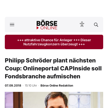
A
ktuelle Ausgabe BÖRSE ONLINE lesen
Börse
+++ attraktive Chance für Anleger +++ Dieser
Nutzfahrzeugkonzern überzeugt +++
News
Anlageprodukte
Philipp Schröder plant nächsten
Coup: Onlineportal CAPInside soll
Finanz-Check
Fondsbranche aufmischen
Abo & Shop
07.09.2018
· 15:10 Uhr
·
Börse Online Redaktion
BO-Musterdepots
Experten