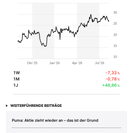
30
25
20
15
10
Okt '25
Jan '26
Apr '26
Jul '26
1W
-7,33
%
1M
-0,78
%
1J
+48,86
%
WEITERFÜHRENDE BEITRÄGE
Puma: Aktie zieht wieder an – das ist der Grund