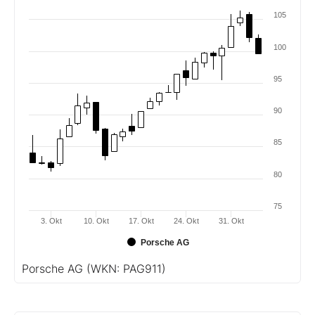
105
100
95
90
85
80
75
3. Okt
10. Okt
17. Okt
24. Okt
31. Okt
Porsche AG
Porsche AG
(WKN: PAG911)