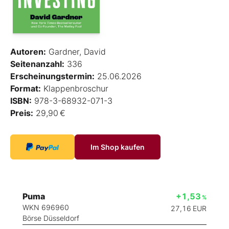
Autoren:
Gardner, David
Seitenanzahl:
336
Erscheinungstermin:
25.06.2026
Format:
Klappenbroschur
ISBN:
978-3-68932-071-3
Preis:
29,90 €
Im Shop kaufen
Puma
+1,53
%
WKN 696960
27,16
EUR
Börse Düsseldorf