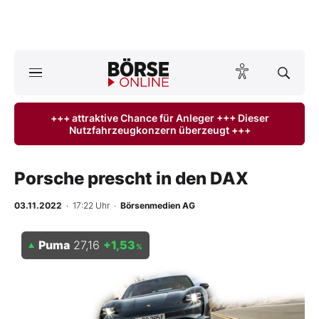
A
ktuelle Ausgabe BÖRSE ONLINE lesen
Börse
+++ attraktive Chance für Anleger +++ Dieser
Nutzfahrzeugkonzern überzeugt +++
News
Anlageprodukte
Porsche prescht in den DAX
Finanz-Check
03.11.2022
· 17:22 Uhr
·
Börsenmedien AG
Abo & Shop
Puma
27,16
+1,53
%
BO-Musterdepots
Experten