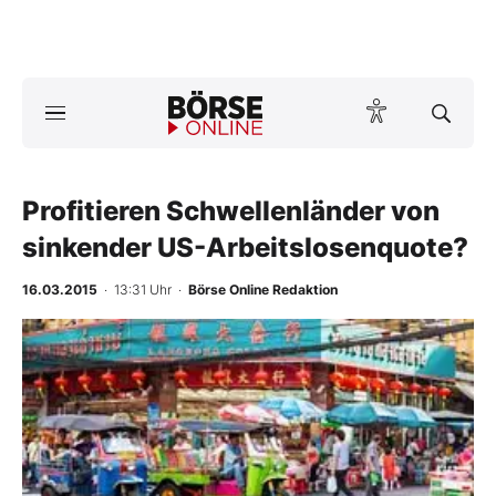
Börse
News
Profitieren Schwellenländer von
Anlageprodukte
sinkender US-Arbeitslosenquote?
Finanz-Check
16.03.2015
· 13:31 Uhr
·
Börse Online Redaktion
Abo & Shop
BO-Musterdepots
Experten
Mein B:O