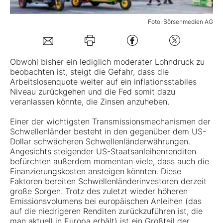
Foto: Börsenmedien AG
Mein Konto
Folgen Sie uns
Obwohl bisher ein lediglich moderater Lohndruck zu
beobachten ist, steigt die Gefahr, dass die
Arbeitslosenquote weiter auf ein inflationsstabiles
Niveau zurückgehen und die Fed somit dazu
Kontakt
veranlassen könnte, die Zinsen anzuheben.
Einer der wichtigsten Transmissionsmechanismen der
Schwellenländer besteht in den gegenüber dem US-
Dollar schwächeren Schwellenländerwährungen.
Angesichts steigender US-Staatsanleihenrenditen
befürchten außerdem momentan viele, dass auch die
Finanzierungskosten ansteigen könnten. Diese
Faktoren bereiten Schwellenländerinvestoren derzeit
große Sorgen. Trotz des zuletzt wieder höheren
Emissionsvolumens bei europäischen Anleihen (das
auf die niedrigeren Renditen zurückzuführen ist, die
man aktuell in Europa erhält) ist ein Großteil der