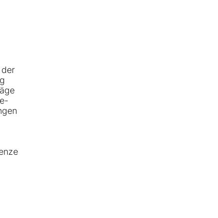
 der
ng
räge
he-
ungen
renze