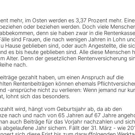
zent mehr, im Osten werden es 3,37 Prozent mehr. Eine
eld beziehen oder beziehen werden. Doch viele Mensche
abbekommen, denn sie haben zwar in die Rentenkass
Fälle sind Frauen, die nach wenigen Jahren in Lohn un
u Hause geblieben sind, oder auch Angestellte, die si
nd es bis heute geblieben sind. Alle diese Menschen 
m Alter. Denn der gesetzlichen Rentenversicherung si
 Reihe nach.
eiträge gezahlt haben, um einen Anspruch auf die
zahlten Rentenbeiträgen können ehemals Pflichtversiche
nd -ansprüche nicht zu verlieren: Wenn jemand nur kur
t, lohnt sich das besonders.
zahlt wird, hängt vom Geburtsjahr ab, da ab den
enze nach und nach von 65 Jahren auf 67 Jahre ange
 man auch Beiträge für das Vorjahr nachzahlen und sic
 abgelaufene Jahr sichern. Fällt der 31. März - wie 20
ngert sich diese Frist bis zum darauffolgenden Werkta