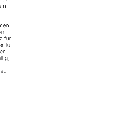
dem
mmen.
vom
z für
r für
er
lig,
neu
.