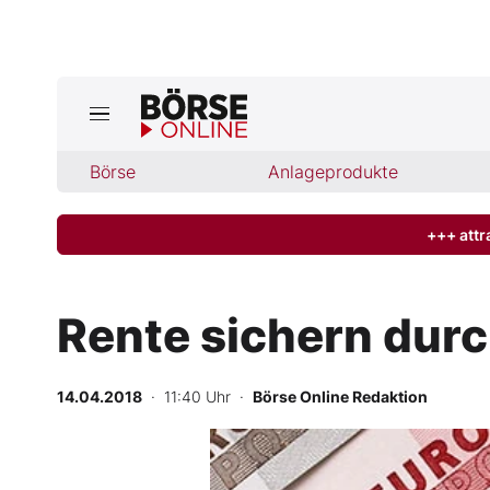
Börse
Börse
Anlageprodukte
News
Anlageprodukte
+++ attr
Finanz-Check
Rente sichern durch
Abo & Shop
14.04.2018
· 11:40 Uhr
·
Börse Online Redaktion
BO-Musterdepots
Experten