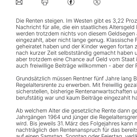
Die Renten steigen. Im Westen gibt es 3,22 Pro
Nachricht für alle, die ein staatliches Altersg
werden trotzdem nichts von diesem Geldsegen 
eingezahlt, aber nicht lange genug. Klassische 
geheiratet haben und der Kinder wegen fortan z
nach kurzer Zeit selbstständig gemacht haben u
aber trotzdem eine Chance auf Geld vom Staat i
auch freiwillige Beiträge willkommen - aber der
Grundsätzlich müssen Rentner fünf Jahre lang B
Regelaltersrente zu erwerben. Mit freiwillig ge
sicherstellen, bisherige Rentenanwartschaften u
berufstätig war und kaum Beiträge eingezahlt ha
Ab welchem Alter die gesetzliche Rente dann ge
Jahrgängen 1964 und jünger die Regelaltersgr
wird. Bis jeweils 31. März des Folgejahres kann
nachträglich den Rentenanspruch für das bereits
auf einen Samstag, Sonntag oder Feiertag, verlä