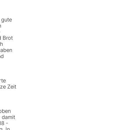
 gute
n
e
d Brot
ch
haben
nd
rte
ze Zeit
hoben
h damit
18 -
g. In