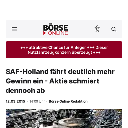
A
ktuelle Ausgabe BÖRSE ONLINE lesen
Börse
+++ attraktive Chance für Anleger +++ Dieser
Nutzfahrzeugkonzern überzeugt +++
News
Anlageprodukte
SAF-Holland fährt deutlich mehr
Gewinn ein - Aktie schmiert
Finanz-Check
dennoch ab
Abo & Shop
12.03.2015
· 14:09 Uhr
·
Börse Online Redaktion
BO-Musterdepots
Experten