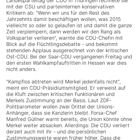
Landesparteitag der CDU in Thüringen rechnete sie
mit der CSU und parteiinternen konservativen
Kritikern ab: "Wenn wir uns für den Rest des
Jahrzehnts damit beschäftigen wollen, was 2015
vielleicht so oder so gelaufen ist und damit die ganze
Zeit verplempern, dann werden wir den Rang als
Volkspartei verlieren", warnte die CDU-Chefin mit
Blick auf die Flüchtlingsdebatte - und bekommt
stehenden Applaus ausgerechnet von der kritischen
Ost-CDU. Bei der Saar-CDU vergangenen Freitag und
den ersten Wahlkampfauftritten in Hessen war dies
nicht anders.
"Kampflos abtreten wird Merkel jedenfalls nicht",
meint ein CDU-Präsidiumsmitglied. Er verweist auf
die Kluft zwischen kritischen Funktionären und
Merkels Zustimmung an der Basis. Laut ZDF-
Politbarometer wollen zwei Drittel der Unions-
Anhänger, dass sie Kanzlerin bleibt. Forsa-Chef
Manfred Güllner warnt bereits, die Union könnte ohne
Merkel weiter absacken. Allerdings: Die CDU verliert
derzeit auch mit ihr - und die persönlichen
Zustimmungswerte waren früher höher. Dass die