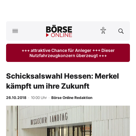
A
ktuelle Ausgabe BÖRSE ONLINE lesen
Börse
+++ attraktive Chance für Anleger +++ Dieser
Nutzfahrzeugkonzern überzeugt +++
News
Anlageprodukte
Schicksalswahl Hessen: Merkel
kämpft um ihre Zukunft
Finanz-Check
26.10.2018
· 10:00 Uhr
·
Börse Online Redaktion
Abo & Shop
BO-Musterdepots
Experten