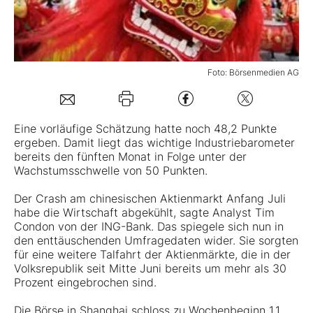
Mein B:O
Foto: Börsenmedien AG
Mein Konto
Folgen Sie uns
Eine vorläufige Schätzung hatte noch 48,2 Punkte
ergeben. Damit liegt das wichtige Industriebarometer
bereits den fünften Monat in Folge unter der
Kontakt
Wachstumsschwelle von 50 Punkten.
Der Crash am chinesischen Aktienmarkt Anfang Juli
habe die Wirtschaft abgekühlt, sagte Analyst Tim
Condon von der ING-Bank. Das spiegele sich nun in
den enttäuschenden Umfragedaten wider. Sie sorgten
für eine weitere Talfahrt der Aktienmärkte, die in der
Volksrepublik seit Mitte Juni bereits um mehr als 30
Prozent eingebrochen sind.
Die Börse in Shanghai schloss zu Wochenbeginn 1,1