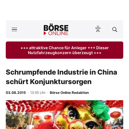
A
ktuelle Ausgabe BÖRSE ONLINE lesen
Börse
+++ attraktive Chance für Anleger +++ Dieser
Nutzfahrzeugkonzern überzeugt +++
News
Anlageprodukte
Schrumpfende Industrie in China
schürt Konjunktursorgen
Finanz-Check
03.08.2015
· 13:05 Uhr
·
Börse Online Redaktion
Abo & Shop
BO-Musterdepots
Experten