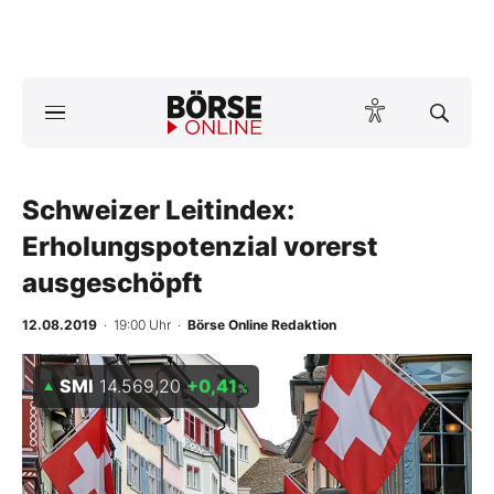
A
ktuelle Ausgabe BÖRSE ONLINE lesen
Börse
News
Schweizer Leitindex:
Erholungspotenzial vorerst
Anlageprodukte
ausgeschöpft
Finanz-Check
12.08.2019
· 19:00 Uhr
·
Börse Online Redaktion
Abo & Shop
SMI
14.569,20
+0,41
%
BO-Musterdepots
Experten