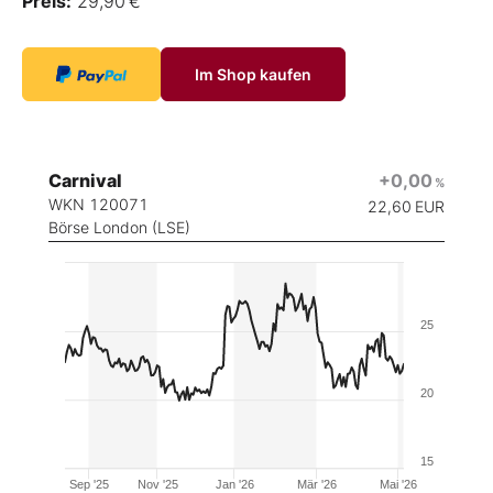
Preis:
29,90 €
Im Shop kaufen
Carnival
+0,00
%
WKN 120071
22,60
EUR
Börse London (LSE)
25
20
15
Sep '25
Nov '25
Jan '26
Mär '26
Mai '26