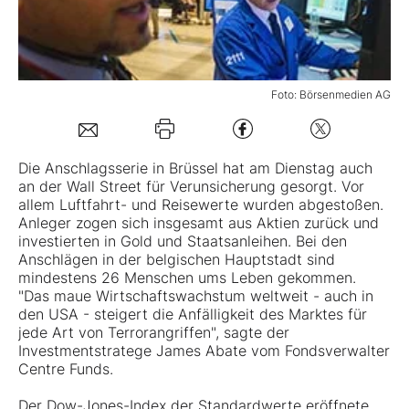
Mein Konto
Foto: Börsenmedien AG
Folgen Sie uns
Die Anschlagsserie in Brüssel hat am Dienstag auch
Kontakt
an der Wall Street für Verunsicherung gesorgt. Vor
allem Luftfahrt- und Reisewerte wurden abgestoßen.
Anleger zogen sich insgesamt aus Aktien zurück und
investierten in Gold und Staatsanleihen. Bei den
Anschlägen in der belgischen Hauptstadt sind
mindestens 26 Menschen ums Leben gekommen.
"Das maue Wirtschaftswachstum weltweit - auch in
den USA - steigert die Anfälligkeit des Marktes für
jede Art von Terrorangriffen", sagte der
Investmentstratege James Abate vom Fondsverwalter
Centre Funds.
Der Dow-Jones-Index der Standardwerte eröffnete