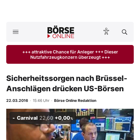
Börse
News
+++ attraktive Chance für Anleger +++ Dieser
Nutzfahrzeugkonzern überzeugt +++
Anlageprodukte
Finanz-Check
Sicherheitssorgen nach Brüssel-
Anschlägen drücken US-Börsen
Abo & Shop
22.03.2016
· 15:46 Uhr
·
Börse Online Redaktion
BO-Musterdepots
Carnival
22,60
+0,00
%
Experten
Mein B:O