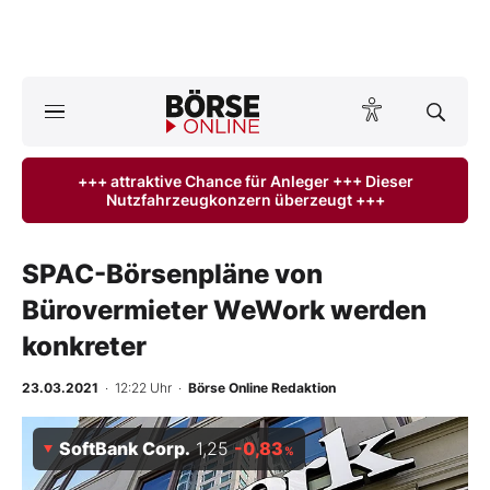
A
ktuelle Ausgabe BÖRSE ONLINE lesen
Börse
+++ attraktive Chance für Anleger +++ Dieser
Nutzfahrzeugkonzern überzeugt +++
News
Anlageprodukte
SPAC-Börsenpläne von
Bürovermieter WeWork werden
Finanz-Check
konkreter
Abo & Shop
23.03.2021
· 12:22 Uhr
·
Börse Online Redaktion
BO-Musterdepots
SoftBank Corp.
1,25
-0,83
%
Experten