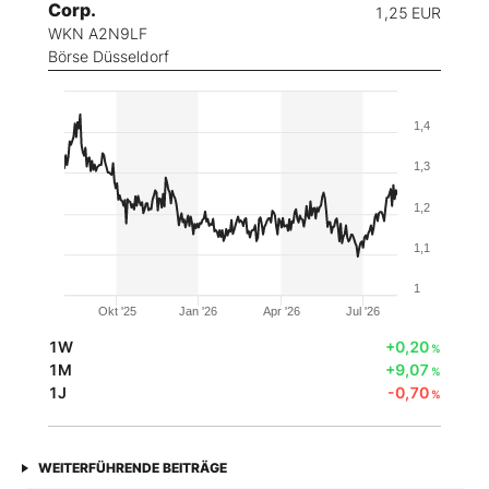
Corp.
1,25
EUR
WKN A2N9LF
Börse Düsseldorf
1,4
1,3
1,2
1,1
1
Okt '25
Jan '26
Apr '26
Jul '26
1W
+0,20
%
1M
+9,07
%
1J
-0,70
%
WEITERFÜHRENDE BEITRÄGE