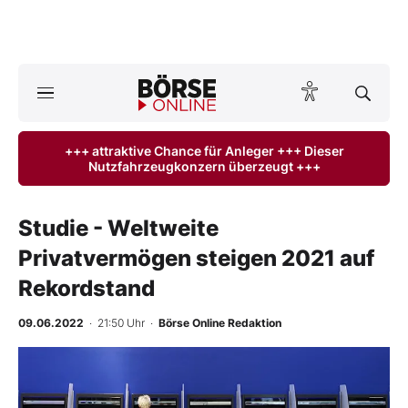
A
ktuelle Ausgabe BÖRSE ONLINE lesen
Börse
+++ attraktive Chance für Anleger +++ Dieser
Nutzfahrzeugkonzern überzeugt +++
News
Anlageprodukte
Studie - Weltweite
Privatvermögen steigen 2021 auf
Finanz-Check
Rekordstand
Abo & Shop
09.06.2022
· 21:50 Uhr
·
Börse Online Redaktion
BO-Musterdepots
Experten