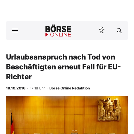
A
ktuelle Ausgabe BÖRSE ONLINE lesen
Börse
News
Urlaubsanspruch nach Tod von
Beschäftigten erneut Fall für EU-
Anlageprodukte
Richter
Finanz-Check
18.10.2016
· 17:18 Uhr
·
Börse Online Redaktion
Abo & Shop
BO-Musterdepots
Experten