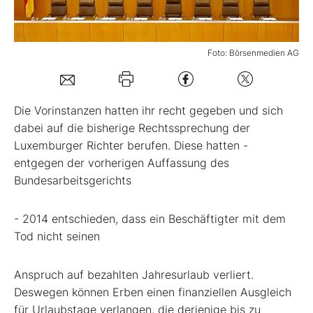
Mein B:O
Foto: Börsenmedien AG
Mein Konto
Die Vorinstanzen hatten ihr recht gegeben und sich
Folgen Sie uns
dabei auf die bisherige Rechtssprechung der
Luxemburger Richter berufen. Diese hatten -
entgegen der vorherigen Auffassung des
Kontakt
Bundesarbeitsgerichts
- 2014 entschieden, dass ein Beschäftigter mit dem
Tod nicht seinen
Anspruch auf bezahlten Jahresurlaub verliert.
Deswegen können Erben einen finanziellen Ausgleich
für Urlaubstage verlangen, die derjenige bis zu