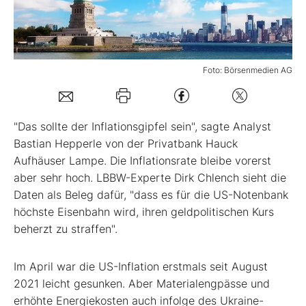
Mein B:O
Foto: Börsenmedien AG
Mein Konto
Folgen Sie uns
"Das sollte der Inflationsgipfel sein", sagte Analyst
Bastian Hepperle von der Privatbank Hauck
Aufhäuser Lampe. Die Inflationsrate bleibe vorerst
Kontakt
aber sehr hoch. LBBW-Experte Dirk Chlench sieht die
Daten als Beleg dafür, "dass es für die US-Notenbank
höchste Eisenbahn wird, ihren geldpolitischen Kurs
beherzt zu straffen".
Im April war die US-Inflation erstmals seit August
2021 leicht gesunken. Aber Materialengpässe und
erhöhte Energiekosten auch infolge des Ukraine-