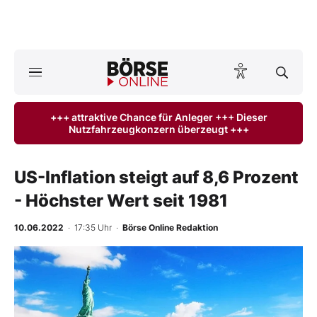
A
ktuelle Ausgabe BÖRSE ONLINE lesen
Börse
+++ attraktive Chance für Anleger +++ Dieser
Nutzfahrzeugkonzern überzeugt +++
News
Anlageprodukte
US-Inflation steigt auf 8,6 Prozent
- Höchster Wert seit 1981
Finanz-Check
10.06.2022
· 17:35 Uhr
·
Börse Online Redaktion
Abo & Shop
BO-Musterdepots
Experten