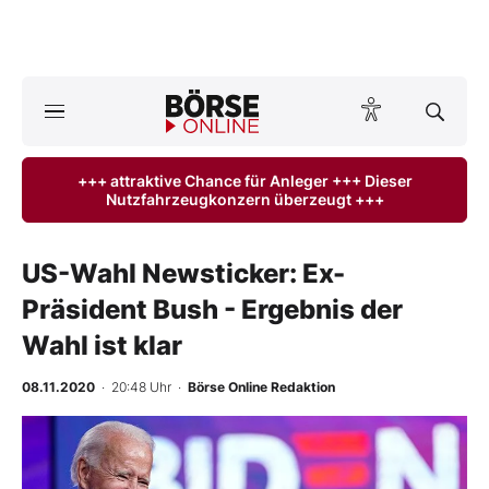
A
ktuelle Ausgabe BÖRSE ONLINE lesen
Börse
+++ attraktive Chance für Anleger +++ Dieser
Nutzfahrzeugkonzern überzeugt +++
News
Anlageprodukte
US-Wahl Newsticker: Ex-
Präsident Bush - Ergebnis der
Finanz-Check
Wahl ist klar
Abo & Shop
08.11.2020
· 20:48 Uhr
·
Börse Online Redaktion
BO-Musterdepots
Experten