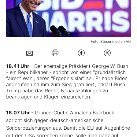
Mein B:O
Mein Konto
Foto: Börsenmedien AG
Folgen Sie uns
18.41 Uhr
- Der ehemalige Präsident George W. Bush
- ein Republikaner - spricht von einer "grundsätzlich
Kontakt
fairen" Wahl, deren "Ergebnis klar" sei. Er habe Biden
angerufen und ihm zum Sieg gratuliert, erklärt Bush.
Trump habe das Recht, Neuauszählungen zu
beantragen und Klagen einzureichen.
16.07 Uhr
- Grünen-Chefin Annalena Baerbock
spricht sich gegen deutsch-amerikanische
Sonderbeziehungen aus. Damit die EU auf Augenhöhe
mit den USA sprechen könne, solle man ganz auf