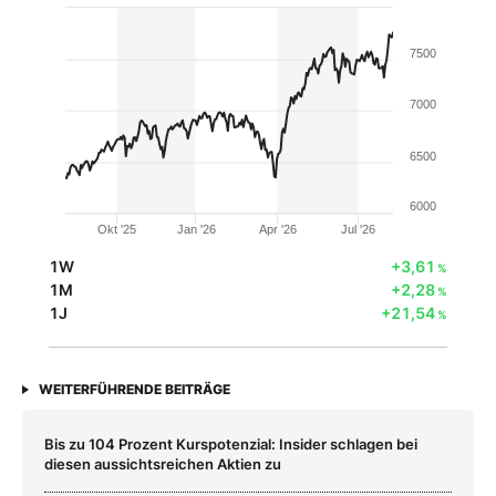
7500
7000
6500
6000
Okt '25
Jan '26
Apr '26
Jul '26
1W
+3,61
%
1M
+2,28
%
1J
+21,54
%
WEITERFÜHRENDE BEITRÄGE
Bis zu 104 Prozent Kurspotenzial: Insider schlagen bei
diesen aussichtsreichen Aktien zu