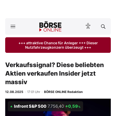
Börse
News
+++ attraktive Chance für Anleger +++ Dieser
Nutzfahrzeugkonzern überzeugt +++
Anlageprodukte
Finanz-Check
Verkaufssignal? Diese beliebten
Aktien verkaufen Insider jetzt
Abo & Shop
massiv
BO-Musterdepots
12.08.2025
· 17:01 Uhr
·
BÖRSE ONLINE Redaktion
Experten
Infront S&P 500
7.756,40
+0,59
%
Mein B:O