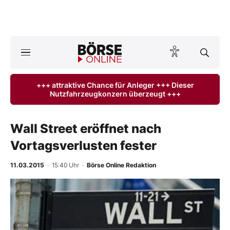
A
ktuelle Ausgabe BÖRSE ONLINE lesen
Börse
+++ attraktive Chance für Anleger +++ Dieser
Nutzfahrzeugkonzern überzeugt +++
News
Anlageprodukte
Wall Street eröffnet nach
Vortagsverlusten fester
Finanz-Check
11.03.2015
· 15:40 Uhr
·
Börse Online Redaktion
Abo & Shop
BO-Musterdepots
Experten