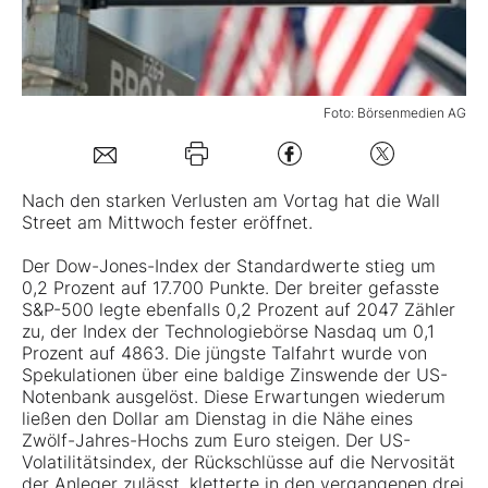
Mein B:O
Foto: Börsenmedien AG
Mein Konto
Folgen Sie uns
Nach den starken Verlusten am Vortag hat die Wall
Street am Mittwoch fester eröffnet.
Kontakt
Der Dow-Jones-Index der Standardwerte stieg um
0,2 Prozent auf 17.700 Punkte. Der breiter gefasste
S&P-500 legte ebenfalls 0,2 Prozent auf 2047 Zähler
zu, der Index der Technologiebörse Nasdaq um 0,1
Prozent auf 4863. Die jüngste Talfahrt wurde von
Spekulationen über eine baldige Zinswende der US-
Notenbank ausgelöst. Diese Erwartungen wiederum
ließen den Dollar am Dienstag in die Nähe eines
Zwölf-Jahres-Hochs zum Euro steigen. Der US-
Volatilitätsindex, der Rückschlüsse auf die Nervosität
der Anleger zulässt, kletterte in den vergangenen drei