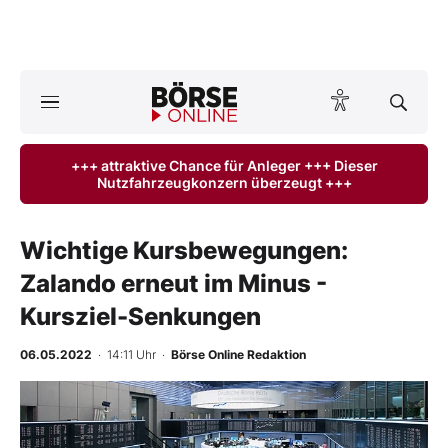
A
ktuelle Ausgabe BÖRSE ONLINE lesen
Börse
+++ attraktive Chance für Anleger +++ Dieser
Nutzfahrzeugkonzern überzeugt +++
News
Anlageprodukte
Wichtige Kursbewegungen:
Zalando erneut im Minus -
Finanz-Check
Kursziel-Senkungen
Abo & Shop
06.05.2022
· 14:11 Uhr
·
Börse Online Redaktion
BO-Musterdepots
Experten