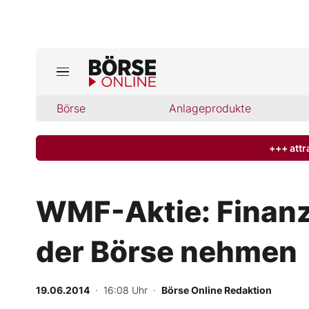
Börse
Börse
Anlageprodukte
News
Anlageprodukte
+++ attr
Finanz-Check
WMF-Aktie: Finanz
Abo & Shop
der Börse nehmen
BO-Musterdepots
19.06.2014
· 16:08 Uhr
·
Börse Online Redaktion
Experten