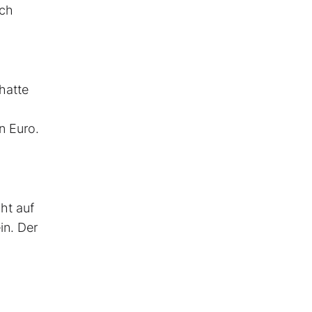
och
hatte
n Euro.
ht auf
in. Der