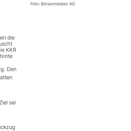
Foto: Börsenmedien AG
en die
uscht
die KKR
etonte
rg. Den
atten
iel sei
Rückzug