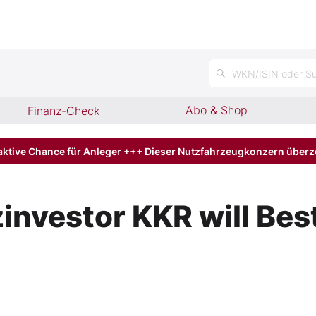
WKN/ISIN oder Su
Abo & Shop
Finanz-Check
aktive Chance für Anleger +++ Dieser Nutzfahrzeugkonzern über
investor KKR will Be