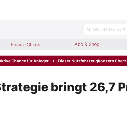
n
WKN/ISIN oder Su
Abo & Shop
Finanz-Check
aktive Chance für Anleger +++ Dieser Nutzfahrzeugkonzern über
rategie bringt 26,7 P