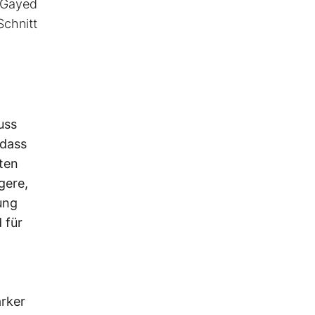
 Gayed
Schnitt
uss
 dass
rten
gere,
ung
 für
ärker