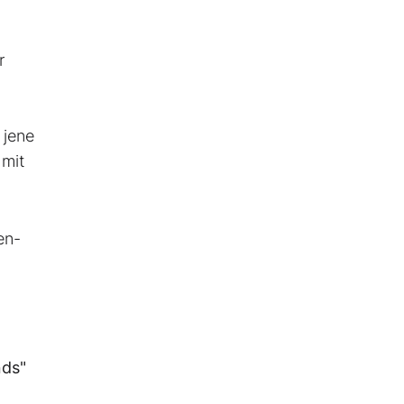
r
 jene
 mit
en-
nds"