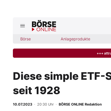
Jetzt a
ktuelle Ausgabe BÖRSE ONLINE lese
Börse
Börse
Anlageprodukte
News
+++ attr
Anlageprodukte
Diese simple ETF-St
Finanz-Check
seit 1928
Abo & Shop
BO-Musterdepots
10.07.2023
· 20:30 Uhr
·
BÖRSE ONLINE Redaktion