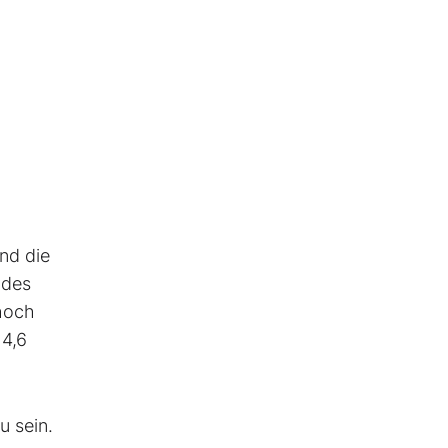
nd die
 des
 hoch
14,6
u sein.