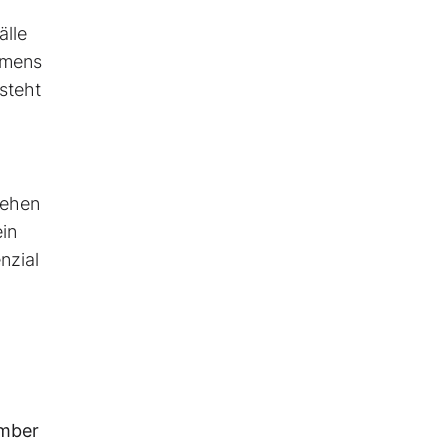
älle
mmens
steht
sehen
in
nzial
ember