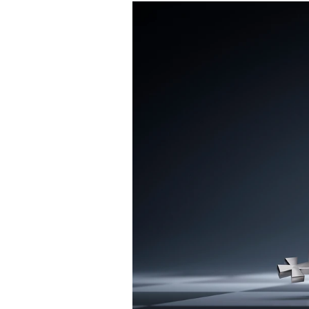
Experten
Mein B:O
Mein Konto
Folgen Sie uns
Kontakt