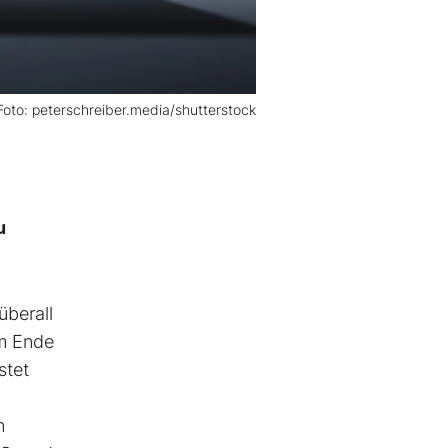
Foto: peterschreiber.media/shutterstock
u
überall
am Ende
stet
n