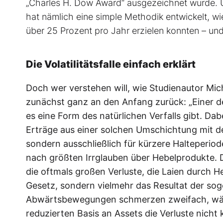
„Charles H. Dow Award“ ausgezeichnet wurde. 
hat nämlich eine simple Methodik entwickelt, wie
über 25 Prozent pro Jahr erzielen konnten – und
Die Volatilitätsfalle einfach erklärt
Doch wer verstehen will, wie Studienautor Mi
zunächst ganz an den Anfang zurück: „Einer der
es eine Form des natürlichen Verfalls gibt. Da
Erträge aus einer solchen Umschichtung mit der
sondern ausschließlich für kürzere Halteperio
nach größten Irrglauben über Hebelprodukte. Di
die oftmals großen Verluste, die Laien durch H
Gesetz, sondern vielmehr das Resultat der soge
Abwärtsbewegungen schmerzen zweifach, wäh
reduzierten Basis an Assets die Verluste nich