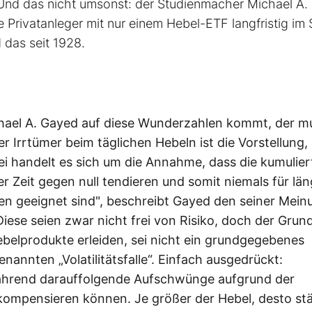
Und das nicht umsonst: der Studienmacher Michael A.
 Privatanleger mit nur einem Hebel-ETF langfristig im 
 das seit 1928.
chael A. Gayed auf diese Wunderzahlen kommt, der m
 Irrtümer beim täglichen Hebeln ist die Vorstellung,
bei handelt es sich um die Annahme, dass die kumulie
 Zeit gegen null tendieren und somit niemals für län
den geeignet sind", beschreibt Gayed den seiner Mein
ese seien zwar nicht frei von Risiko, doch der Grund
ebelprodukte erleiden, sei nicht ein grundgegebenes
nannten „Volatilitätsfalle“. Einfach ausgedrückt:
rend darauffolgende Aufschwünge aufgrund der
t kompensieren können. Je größer der Hebel, desto st