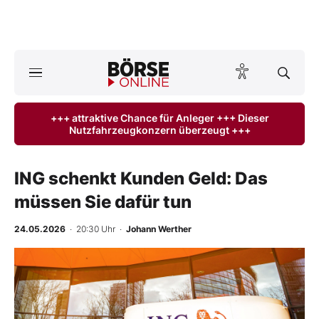
A
ktuelle Ausgabe BÖRSE ONLINE lesen
Börse
+++ attraktive Chance für Anleger +++ Dieser
Nutzfahrzeugkonzern überzeugt +++
News
Anlageprodukte
ING schenkt Kunden Geld: Das
müssen Sie dafür tun
Finanz-Check
24.05.2026
· 20:30 Uhr
·
Johann Werther
Abo & Shop
BO-Musterdepots
Experten