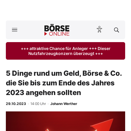
A
ktuelle Ausgabe BÖRSE ONLINE lesen
Börse
+++ attraktive Chance für Anleger +++ Dieser
Nutzfahrzeugkonzern überzeugt +++
News
Anlageprodukte
5 Dinge rund um Geld, Börse & Co.
die Sie bis zum Ende des Jahres
Finanz-Check
2023 angehen sollten
Abo & Shop
29.10.2023
· 14:00 Uhr
·
Johann Werther
BO-Musterdepots
Experten